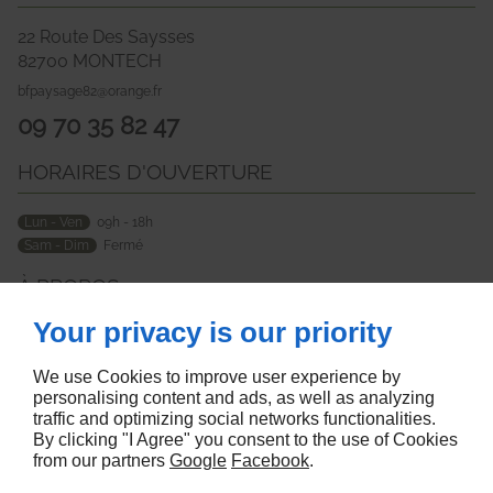
22 Route Des Saysses
82700
MONTECH
bfpaysage82@orange.fr
09 70 35 82 47
HORAIRES D'OUVERTURE
Lun - Ven
09h - 18h
Sam - Dim
Fermé
À PROPOS
Your privacy is our priority
Accueil
Mentions légales
Nous contacter
Plan du site
We use Cookies to improve user experience by
SUIVEZ NOUS
personalising content and ads, as well as analyzing
traffic and optimizing social networks functionalities.
By clicking "I Agree" you consent to the use of Cookies
from our partners
Google
Facebook
.