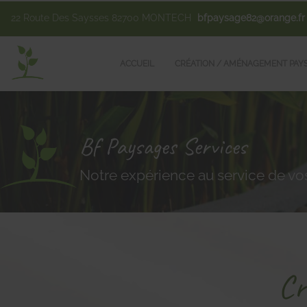
22 Route Des Saysses
82700
MONTECH
bfpaysage82@orange.fr
ACCUEIL
CRÉATION / AMÉNAGEMENT PAY
Bf Paysages Services
Notre expérience au service de vos
Cr