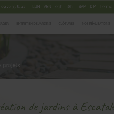
09h - 18h
Fermé
09 70 35 82 47
LUN - VEN
SAM - DIM
SAGER
ENTRETIEN DE JARDINS
CLÔTURES
NOS RÉALISATIONS
 projets
éation de jardins à Escatal