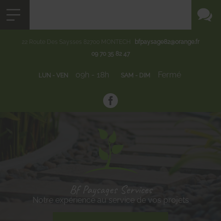
22 Route Des Saysses
82700
MONTECH
bfpaysage82@orange.fr
09 70 35 82 47
09h - 18h
Fermé
LUN - VEN
SAM - DIM
Bf Paysages Services
Notre expérience au service de vos projets